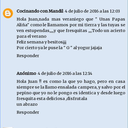
Cocinando con Mandil
4 de julio de 2016 a las 12:03
Hola Juan,nada mas veraniego que " Unas Papas
Aliña" como le llamamos por mi tierra y las tuyas se
ven estupendas,,,,,y que fresquitas ,,,,Todo un acierto
para el verano
Feliz semana y besitos¡¡¡
Por cierto ya le puse la " G " al yogur jajaja
Responder
Anónimo
4 de julio de 2016 a las 12:14
Hola Juan !! es como la que yo hago, pero en casa
siempre se la llamo ensalada campera, y salvo por el
pepino que yo no le pongo es identica y desde luego
fresquita esta deliciosa ,disfrutala
un abrazo
Responder